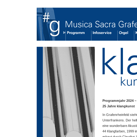
klangkunst
Programmjahr 2024 –
25 Jahre klangkunst
In Grafenrheinfeld ste
Unterfrankens. Der hell
eine wunderbare Akusti
44 Klangfarben, 1999 i
erbaut durch Claudius 