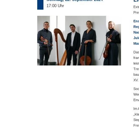
17:00 Uhr
Ext
Pre
Ens
Reg
Nad
Jul
Max
Das
fra
lei
Tre
bau
XV.
Soc
Wer
Ema
Im 
„kl
Ste
Fre