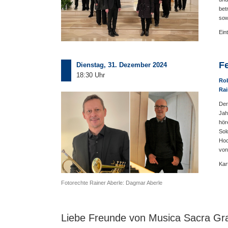
bet
sow
Ein
Fe
Dienstag, 31. Dezember 2024
18:30 Uhr
Ro
Rai
Der
Jah
hör
Sol
Hoc
von
Kar
Fotorechte Rainer Aberle: Dagmar Aberle
Liebe Freunde von Musica Sacra Gra