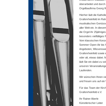
überarbeitet und durch 
Orgelbaufirma Georg W
Hierher lädt die Katho
Grafenrheinfeld im Rah
musikalischen Genüsse
aller Welt ein. In diese
die Orgel ihr 25jährige
besonders vielfältiges
Vom klassischen Konzer
Sommer-Open-Air bis hi
Angeboten, Wissenswe
Grafenrheinfeld sowie e
oder alt, etwas dabei. 
lädt Sie ein dabei zu se
unseren Veranstaltunge
Laufenden.
Wir wünschen Ihnen vi
und freuen uns auf ein
Für das Team der Kir
Grafenrheinfeld e.V.
Ihr Rainer Aberle
Künstlerischer Leiter