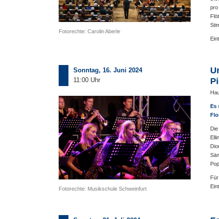
pro
Flö
Sti
Fotorechte: Carolin Aberle
Ein
U
Sonntag, 16. Juni 2024
11:00 Uhr
P
Hau
Es 
Flo
Die
Ell
Dio
Sän
Pop
Für
Ein
Fotorechte: Musikschule Schweinfurt