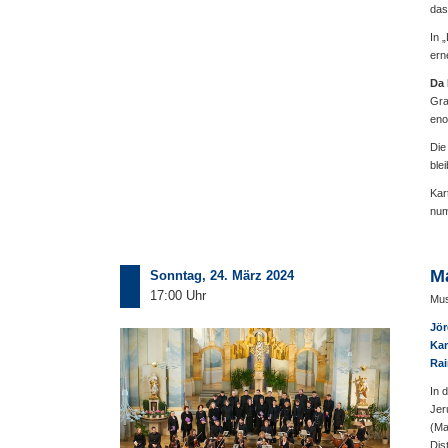
das
In 
ern
Da 
Gra
eno
Die
ble
Kar
num
Ma
Sonntag, 24. März 2024
17:00 Uhr
Mus
Jör
Kam
Rai
In 
Jer
(Ma
Dis