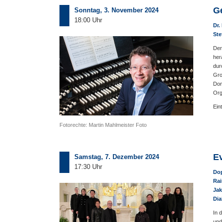
G
Sonntag, 3. November 2024
18:00 Uhr
Dr.
Ste
Der
her
dur
Gro
Dom
Org
Ein
Fotorechte: Martin Mahlmeister Foto
E
Samstag, 7. Dezember 2024
17:30 Uhr
Dop
Rai
Jak
Di
In 
und