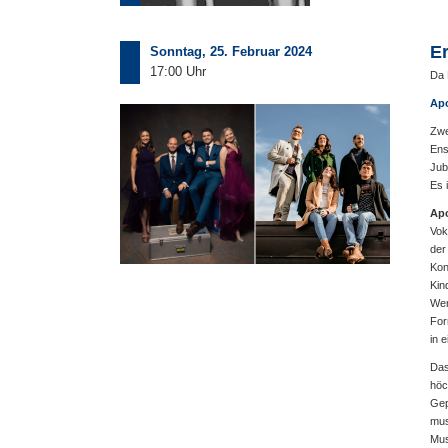
E
Sonntag, 25. Februar 2024
17:00 Uhr
Da
Apo
Zwe
Ens
Jub
Es 
Apo
Vok
der
Kon
Kin
Wer
For
in 
Da
höc
Gep
mus
Mus