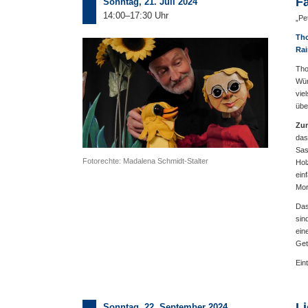
Fa
Sonntag, 21. Juli 2024
14:00–17:30 Uhr
„Pe
Th
Rai
Tho
Wür
vie
übe
Zu
das
Sas
Fotorechte: Madalena Schmidt-Stalter
Hol
ein
Mor
Das
sin
ein
Get
Ein
Li
Sonntag, 22. September 2024