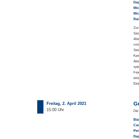
Dag
Mic
Mic
Rai
Zur
Sac
Abe
vom
Ste
Kam
Abe
spi
Fei
ein
Ein
G
Freitag, 2. April 2021
15:00 Uhr
Die
Bia
Can
Pet
Dag