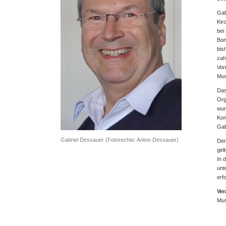
Gab
Kir
bei
Bon
bis
zah
Von
Mus
Das
Org
wur
Kon
Gab
Gabriel Dessauer (Fotorechte: Anton Dessauer)
Der
gel
In 
unt
erf
Ver
Mus