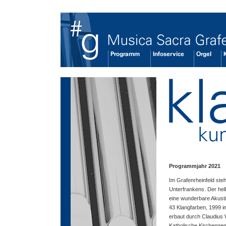
klangkunst
Programmjahr 2021
Im Grafenrheinfeld ste
Unterfrankens. Der hell
eine wunderbare Akusti
43 Klangfarben, 1999 i
erbaut durch Claudius W
Katholische Kirchenge